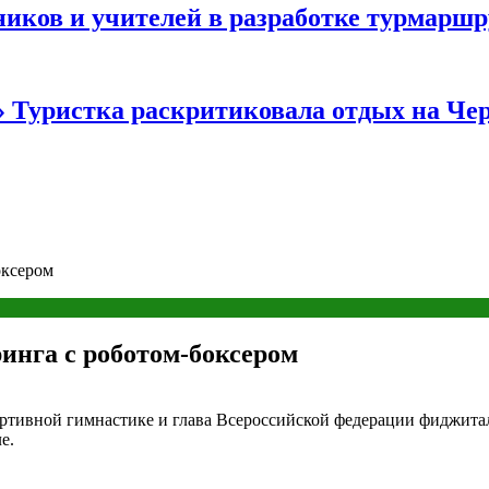
иков и учителей в разработке турмаршр
…» Туристка раскритиковала отдых на Ч
оксером
инга с роботом-боксером
тивной гимнастике и глава Всероссийской федерации фиджитал
е.