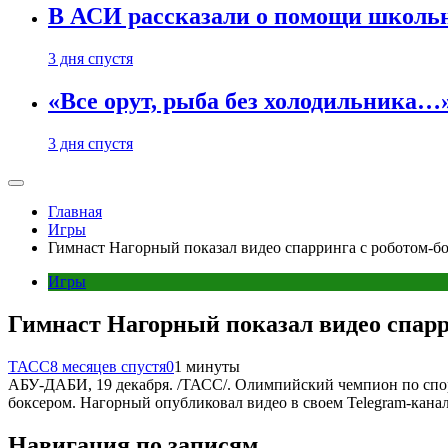
В АСИ рассказали о помощи школьн
3 дня спустя
«Все орут, рыба без холодильника
3 дня спустя
Главная
Игры
Гимнаст Нагорный показал видео спарринга с роботом-б
Игры
Гимнаст Нагорный показал видео спарр
ТАСС
8 месяцев спустя
0
1 минуты
АБУ-ДАБИ, 19 декабря. /ТАСС/. Олимпийский чемпион по спор
боксером. Нагорный опубликовал видео в своем Telegram-канал
Навигация по записям