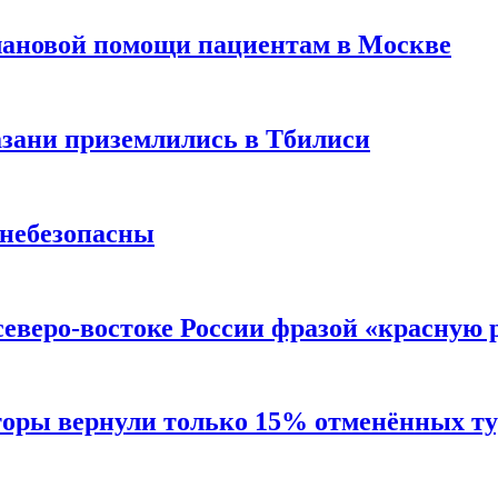
лановой помощи пациентам в Москве
Казани приземлились в Тбилиси
 небезопасны
северо-востоке России фразой «красную
торы вернули только 15% отменённых тур