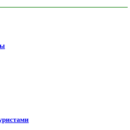
мы
уристами