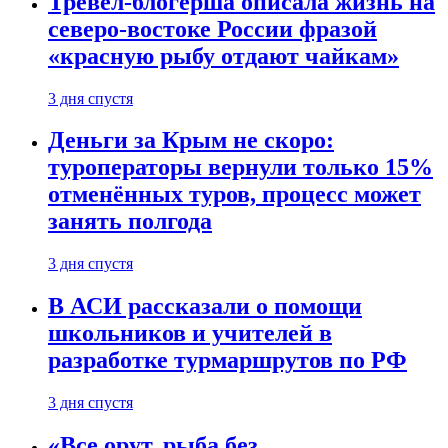
Тревел-блогерша описала жизнь на
северо-востоке России фразой
«красную рыбу отдают чайкам»
3 дня спустя
Деньги за Крым не скоро:
туроператоры вернули только 15%
отменённых туров, процесс может
занять полгода
3 дня спустя
В АСИ рассказали о помощи
школьников и учителей в
разработке турмаршрутов по РФ
3 дня спустя
«Все орут, рыба без