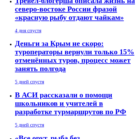
Тревел-блогерша описала жизнь на
северо-востоке России фразой
«красную рыбу отдают чайкам»
4 дня спустя
Деньги за Крым не скоро:
туроператоры вернули только 15%
отменённых туров, процесс может
занять полгода
5 дней спустя
В АСИ рассказали о помощи
школьников и учителей в
разработке турмаршрутов по РФ
5 дней спустя
«Все орут, рыба без