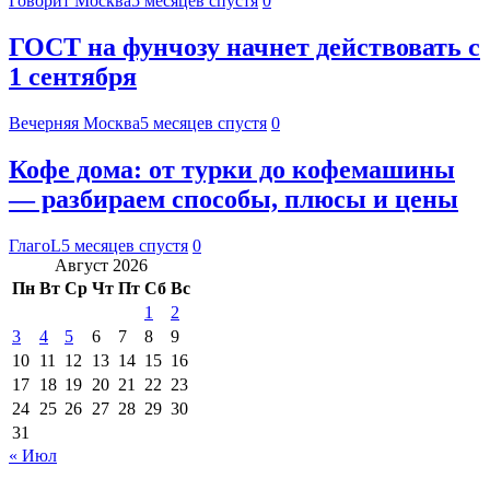
Говорит Москва
5 месяцев спустя
0
ГОСТ на фунчозу начнет действовать с
1 сентября
Вечерняя Москва
5 месяцев спустя
0
Кофе дома: от турки до кофемашины
— разбираем способы, плюсы и цены
ГлагоL
5 месяцев спустя
0
Август 2026
Пн
Вт
Ср
Чт
Пт
Сб
Вс
1
2
3
4
5
6
7
8
9
10
11
12
13
14
15
16
17
18
19
20
21
22
23
24
25
26
27
28
29
30
31
« Июл