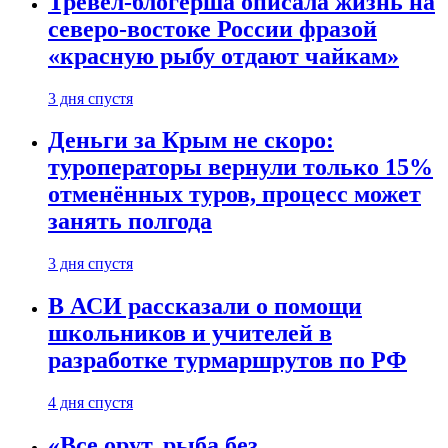
Тревел-блогерша описала жизнь на
северо-востоке России фразой
«красную рыбу отдают чайкам»
3 дня спустя
Деньги за Крым не скоро:
туроператоры вернули только 15%
отменённых туров, процесс может
занять полгода
3 дня спустя
В АСИ рассказали о помощи
школьников и учителей в
разработке турмаршрутов по РФ
4 дня спустя
«Все орут, рыба без