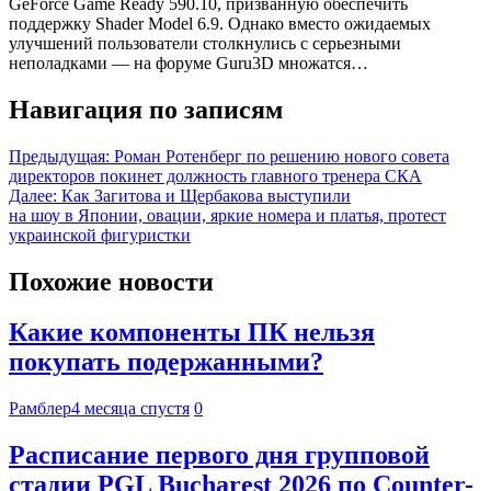
GeForce Game Ready 590.10, призванную обеспечить
поддержку Shader Model 6.9. Однако вместо ожидаемых
улучшений пользователи столкнулись с серьезными
неполадками — на форуме Guru3D множатся…
Навигация по записям
Предыдущая:
Роман Ротенберг по решению нового совета
директоров покинет должность главного тренера СКА
Далее:
Как Загитова и Щербакова выступили
на шоу в Японии, овации, яркие номера и платья, протест
украинской фигуристки
Похожие новости
Какие компоненты ПК нельзя
покупать подержанными?
Рамблер
4 месяца спустя
0
Расписание первого дня групповой
стадии PGL Bucharest 2026 по Counter-