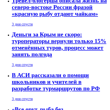
Тревел-блогерша описала жизнь на
северо-востоке России фразой
«красную рыбу отдают чайкам»
3 дня спустя
Деньги за Крым не скоро:
туроператоры вернули только 15%
отменённых туров, процесс может
занять полгода
3 дня спустя
В АСИ рассказали о помощи
школьников и учителей в
разработке турмаршрутов по РФ
3 дня спустя
«Все орут, рыба без