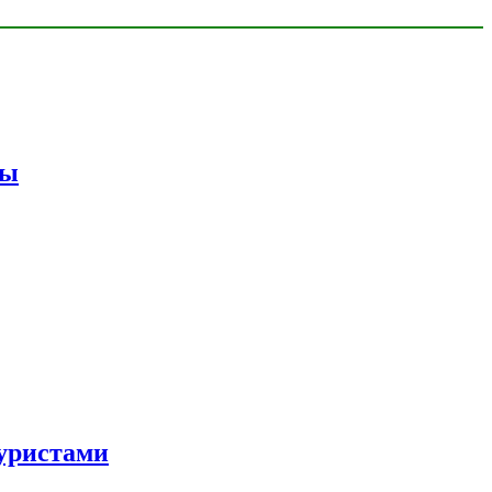
мы
уристами