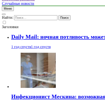
Случайные новости
Меню
Найти:
Заголовки
Daily Mail: ночная потливость мо
1 год спустя
1 год спустя
Инфекционист Мескина: возможная 