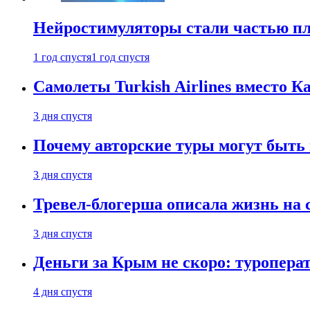
Нейростимуляторы стали частью п
1 год спустя
1 год спустя
Самолеты Turkish Airlines вместо 
3 дня спустя
Почему авторские туры могут быть
3 дня спустя
Тревел-блогерша описала жизнь на 
3 дня спустя
Деньги за Крым не скоро: туропера
4 дня спустя