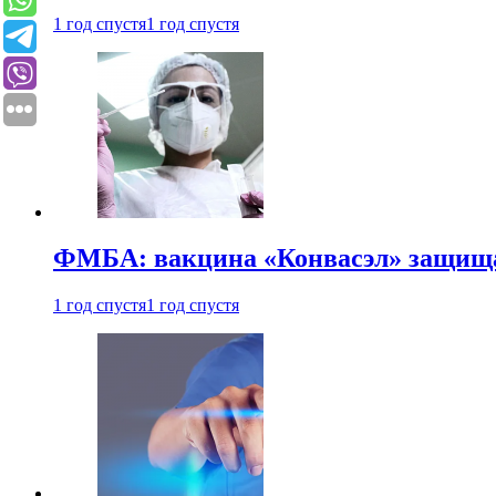
1 год спустя
1 год спустя
ФМБА: вакцина «Конвасэл» защищае
1 год спустя
1 год спустя