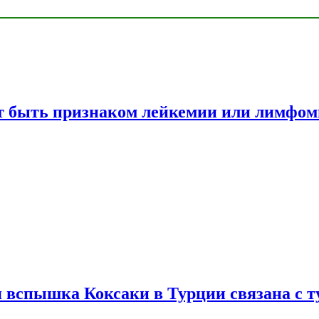
жет быть признаком лейкемии или лимфо
вспышка Коксаки в Турции связана с т