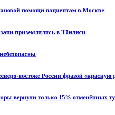
лановой помощи пациентам в Москве
Казани приземлились в Тбилиси
 небезопасны
северо-востоке России фразой «красную
торы вернули только 15% отменённых тур