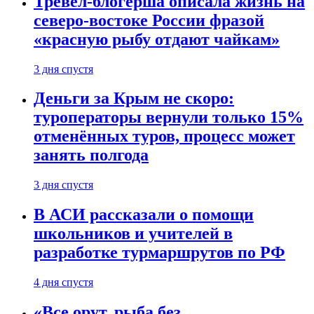
Тревел-блогерша описала жизнь на
северо-востоке России фразой
«красную рыбу отдают чайкам»
3 дня спустя
Деньги за Крым не скоро:
туроператоры вернули только 15%
отменённых туров, процесс может
занять полгода
3 дня спустя
В АСИ рассказали о помощи
школьников и учителей в
разработке турмаршрутов по РФ
4 дня спустя
«Все орут, рыба без