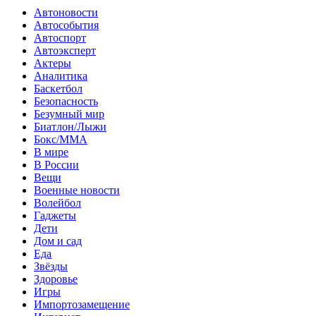
Автоновости
Автособытия
Автоспорт
Автоэксперт
Актеры
Аналитика
Баскетбол
Безопасность
Безумный мир
Биатлон/Лыжи
Бокс/MMA
В мире
В России
Вещи
Военные новости
Волейбол
Гаджеты
Дети
Дом и сад
Еда
Звёзды
Здоровье
Игры
Импортозамещение