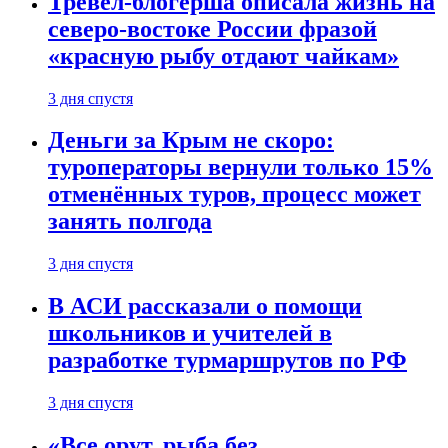
Тревел-блогерша описала жизнь на
северо-востоке России фразой
«красную рыбу отдают чайкам»
3 дня спустя
Деньги за Крым не скоро:
туроператоры вернули только 15%
отменённых туров, процесс может
занять полгода
3 дня спустя
В АСИ рассказали о помощи
школьников и учителей в
разработке турмаршрутов по РФ
3 дня спустя
«Все орут, рыба без