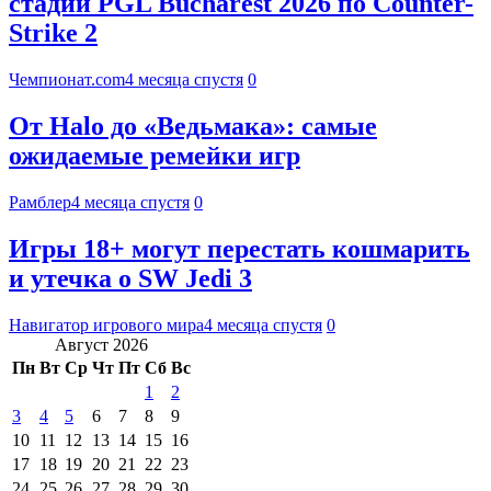
стадии PGL Bucharest 2026 по Counter-
Strike 2
Чемпионат.com
4 месяца спустя
0
От Halo до «Ведьмака»: самые
ожидаемые ремейки игр
Рамблер
4 месяца спустя
0
Игры 18+ могут перестать кошмарить
и утечка о SW Jedi 3
Навигатор игрового мира
4 месяца спустя
0
Август 2026
Пн
Вт
Ср
Чт
Пт
Сб
Вс
1
2
3
4
5
6
7
8
9
10
11
12
13
14
15
16
17
18
19
20
21
22
23
24
25
26
27
28
29
30