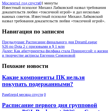
Мослента
1 год спустя
0
1 минуты
Известный психолог Михаил Лабковский назвал требования
доказательств любви «токсичной игрой» и дал несколько
важных советов. Известный психолог Михаил Лабковский
назвал требования доказательств любви «токсичной игрой».
Навигация по записям
Предыдущая:
Расписание финального дня DreamLeague
S26 по Dota 2 с призовыми в $ 1 млн
Далее:
Как абитуриентка филфака стала Принцессой: о жизни
и творчестве актрисы Евгении Симоновой
Похожие новости
Какие компоненты ПК нельзя
покупать подержанными?
Рамблер
4 месяца спустя
0
Расписание первого дня групповой