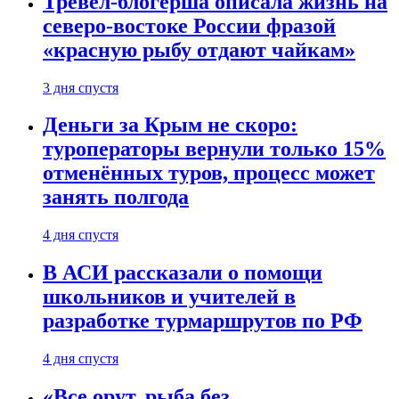
Тревел-блогерша описала жизнь на
северо-востоке России фразой
«красную рыбу отдают чайкам»
3 дня спустя
Деньги за Крым не скоро:
туроператоры вернули только 15%
отменённых туров, процесс может
занять полгода
4 дня спустя
В АСИ рассказали о помощи
школьников и учителей в
разработке турмаршрутов по РФ
4 дня спустя
«Все орут, рыба без