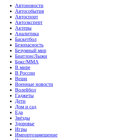
Автоновости
Автособытия
Автоспорт
Автоэксперт
Актеры
Аналитика
Баскетбол
Безопасность
Безумный мир
Биатлон/Лыжи
Бокс/MMA
В мире
В России
Вещи
Военные новости
Волейбол
Гаджеты
Дети
Дом и сад
Еда
Звёзды
Здоровье
Игры
Импортозамещение