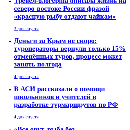
Тревел-блогерша описала жизнь на
северо-востоке России фразой
«красную рыбу отдают чайкам»
3 дня спустя
Деньги за Крым не скоро:
туроператоры вернули только 15%
отменённых туров, процесс может
занять полгода
4 дня спустя
В АСИ рассказали о помощи
школьников и учителей в
разработке турмаршрутов по РФ
4 дня спустя
«Все орут, рыба без