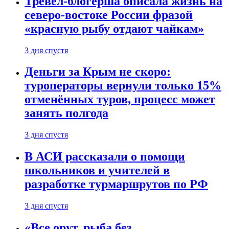
Тревел-блогерша описала жизнь на
северо-востоке России фразой
«красную рыбу отдают чайкам»
3 дня спустя
Деньги за Крым не скоро:
туроператоры вернули только 15%
отменённых туров, процесс может
занять полгода
3 дня спустя
В АСИ рассказали о помощи
школьников и учителей в
разработке турмаршрутов по РФ
3 дня спустя
«Все орут, рыба без