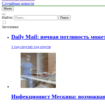
Случайные новости
Меню
Найти:
Заголовки
Daily Mail: ночная потливость мо
1 год спустя
1 год спустя
Инфекционист Мескина: возможная 