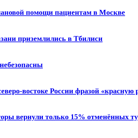
лановой помощи пациентам в Москве
Казани приземлились в Тбилиси
 небезопасны
северо-востоке России фразой «красную
торы вернули только 15% отменённых тур