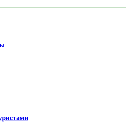
мы
уристами