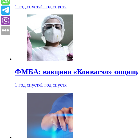
1 год спустя
1 год спустя
ФМБА: вакцина «Конвасэл» защищае
1 год спустя
1 год спустя