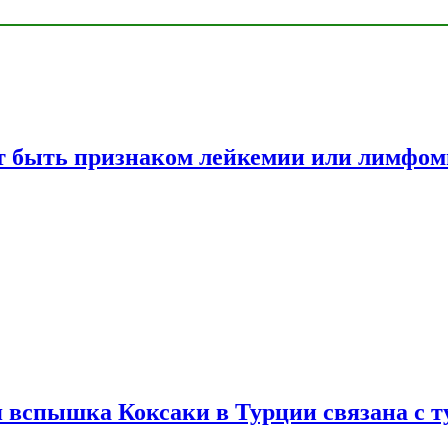
жет быть признаком лейкемии или лимфо
вспышка Коксаки в Турции связана с т