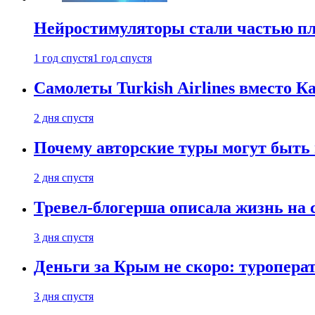
Нейростимуляторы стали частью п
1 год спустя
1 год спустя
Самолеты Turkish Airlines вместо 
2 дня спустя
Почему авторские туры могут быть
2 дня спустя
Тревел-блогерша описала жизнь на 
3 дня спустя
Деньги за Крым не скоро: туропера
3 дня спустя