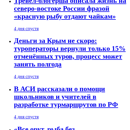
Тревел-блогерша описала жизнь на
северо-востоке России фразой
«красную рыбу отдают чайкам»
4 дня спустя
Деньги за Крым не скоро:
туроператоры вернули только 15%
отменённых туров, процесс может
занять полгода
4 дня спустя
В АСИ рассказали о помощи
школьников и учителей в
разработке турмаршрутов по РФ
4 дня спустя
«Все орут, рыба без