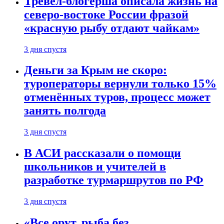
Тревел-блогерша описала жизнь на
северо-востоке России фразой
«красную рыбу отдают чайкам»
3 дня спустя
Деньги за Крым не скоро:
туроператоры вернули только 15%
отменённых туров, процесс может
занять полгода
3 дня спустя
В АСИ рассказали о помощи
школьников и учителей в
разработке турмаршрутов по РФ
3 дня спустя
«Все орут, рыба без