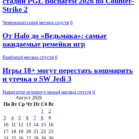
стадии PGL Bucharest 2026 по Counter-
Strike 2
Чемпионат.com
4 месяца спустя
0
От Halo до «Ведьмака»: самые
ожидаемые ремейки игр
Рамблер
4 месяца спустя
0
Игры 18+ могут перестать кошмарить
и утечка о SW Jedi 3
Навигатор игрового мира
4 месяца спустя
0
Август 2026
Пн
Вт
Ср
Чт
Пт
Сб
Вс
1
2
3
4
5
6
7
8
9
10
11
12
13
14
15
16
17
18
19
20
21
22
23
24
25
26
27
28
29
30