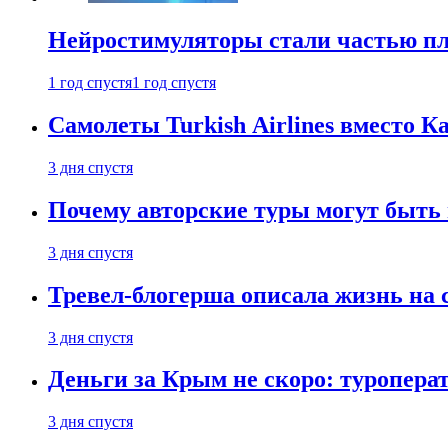
Нейростимуляторы стали частью п
1 год спустя
1 год спустя
Самолеты Turkish Airlines вместо 
3 дня спустя
Почему авторские туры могут быть
3 дня спустя
Тревел-блогерша описала жизнь на 
3 дня спустя
Деньги за Крым не скоро: туропера
3 дня спустя