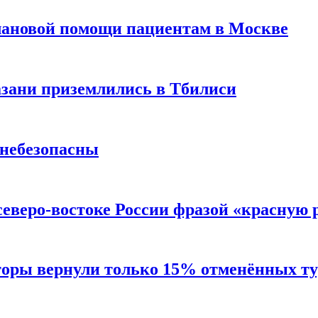
лановой помощи пациентам в Москве
Казани приземлились в Тбилиси
 небезопасны
северо-востоке России фразой «красную
торы вернули только 15% отменённых тур