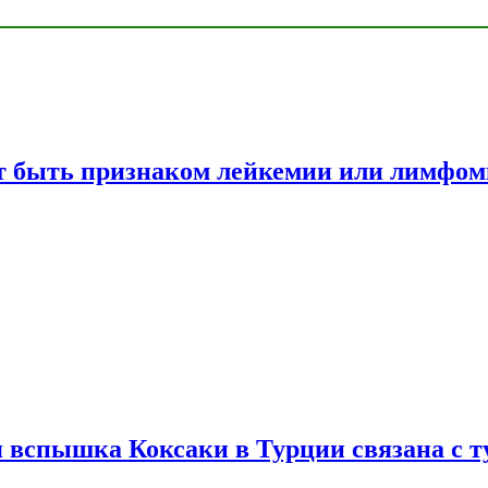
жет быть признаком лейкемии или лимфо
вспышка Коксаки в Турции связана с т