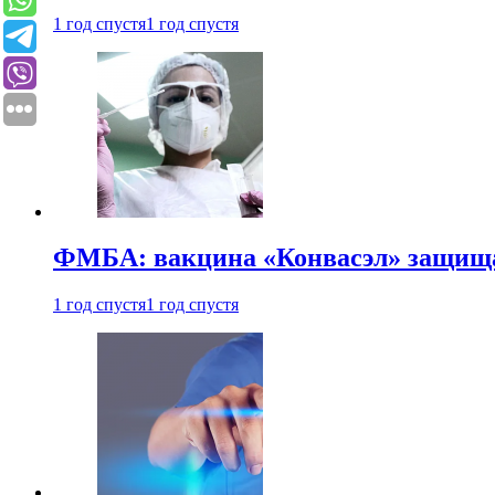
1 год спустя
1 год спустя
ФМБА: вакцина «Конвасэл» защищае
1 год спустя
1 год спустя