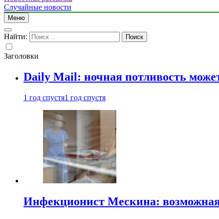
Случайные новости
Меню
Найти:
Заголовки
Daily Mail: ночная потливость мо
1 год спустя
1 год спустя
Инфекционист Мескина: возможная 