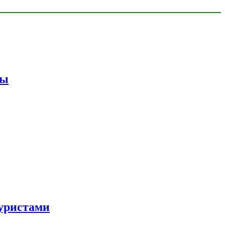
мы
уристами