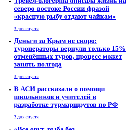
Тревел-блогерша описала жизнь на
северо-востоке России фразой
«красную рыбу отдают чайкам»
3 дня спустя
Деньги за Крым не скоро:
туроператоры вернули только 15%
отменённых туров, процесс может
занять полгода
3 дня спустя
В АСИ рассказали о помощи
школьников и учителей в
разработке турмаршрутов по РФ
3 дня спустя
«Все орут, рыба без