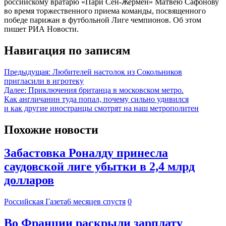
российскому вратарю «Пари Сен-Жермен» Матвею Сафонову
во время торжественного приема команды, посвященного
победе парижан в футбольной Лиге чемпионов. Об этом
пишет РИА Новости.
Навигация по записям
Предыдущая:
Любителей настолок из Сокольников
пригласили в игротеку
Далее:
Приключения британца в московском метро.
Как англичанин туда попал, почему сильно удивился
и как другие иностранцы смотрят на наш метрополитен
Похожие новости
Забастовка Роналду принесла
саудовской лиге убытки в 2,4 млрд
долларов
Российская Газета
6 месяцев спустя
0
Во Франции раскрыли зарплату