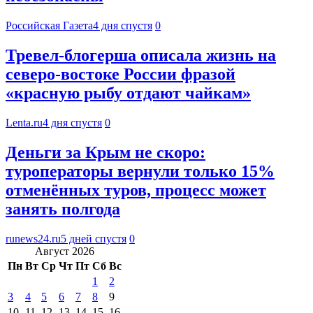
Российская Газета
4 дня спустя
0
Тревел-блогерша описала жизнь на
северо-востоке России фразой
«красную рыбу отдают чайкам»
Lenta.ru
4 дня спустя
0
Деньги за Крым не скоро:
туроператоры вернули только 15%
отменённых туров, процесс может
занять полгода
runews24.ru
5 дней спустя
0
Август 2026
Пн
Вт
Ср
Чт
Пт
Сб
Вс
1
2
3
4
5
6
7
8
9
10
11
12
13
14
15
16