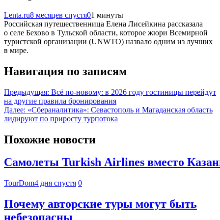
Lenta.ru
8 месяцев спустя
0
1 минуты
Российская путешественница Елена Лисейкина рассказала
о селе Бехово в Тульской области, которое жюри Всемирной
туристской организации (UNWTO) назвало одним из лучших
в мире.
Навигация по записям
Предыдущая:
Всё по-новому: в 2026 году гостиницы перейдут
на другие правила бронирования
Далее:
«Сбераналитика»: Севастополь и Магаданская область
лидируют по приросту турпотока
Похожие новости
Самолеты Turkish Airlines вместо Каза
TourDom
4 дня спустя
0
Почему авторские туры могут быть
небезопасны