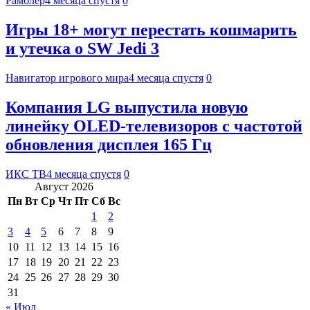
Рамблер
4 месяца спустя
0
Игры 18+ могут перестать кошмарить
и утечка о SW Jedi 3
Навигатор игрового мира
4 месяца спустя
0
Компания LG выпустила новую
линейку OLED-телевизоров с частотой
обновления дисплея 165 Гц
ИКС ТВ
4 месяца спустя
0
Август 2026
Пн
Вт
Ср
Чт
Пт
Сб
Вс
1
2
3
4
5
6
7
8
9
10
11
12
13
14
15
16
17
18
19
20
21
22
23
24
25
26
27
28
29
30
31
« Июл