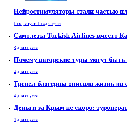
Нейростимуляторы стали частью п
1 год спустя
1 год спустя
Самолеты Turkish Airlines вместо 
3 дня спустя
Почему авторские туры могут быть
4 дня спустя
Тревел-блогерша описала жизнь на 
4 дня спустя
Деньги за Крым не скоро: туропера
4 дня спустя