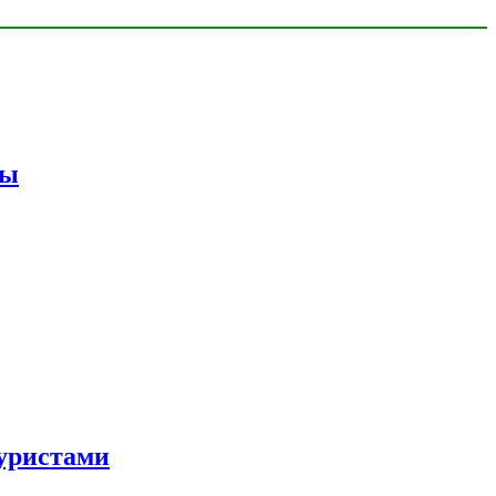
мы
уристами