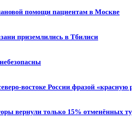
лановой помощи пациентам в Москве
Казани приземлились в Тбилиси
 небезопасны
северо-востоке России фразой «красную
торы вернули только 15% отменённых тур