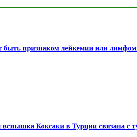
жет быть признаком лейкемии или лимфо
вспышка Коксаки в Турции связана с т