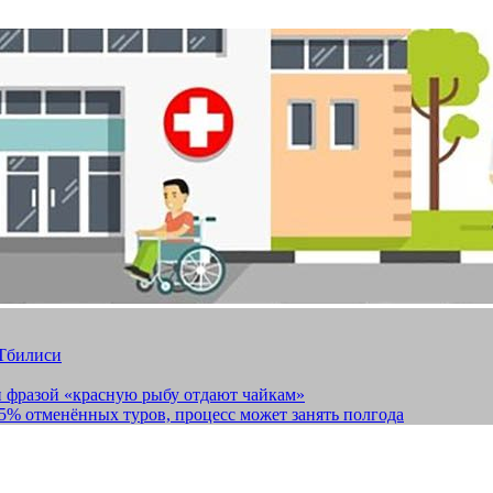
 Тбилиси
и фразой «красную рыбу отдают чайкам»
15% отменённых туров, процесс может занять полгода