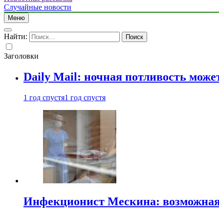
Случайные новости
Меню
Найти:
Заголовки
Daily Mail: ночная потливость мо
1 год спустя
1 год спустя
Инфекционист Мескина: возможная 