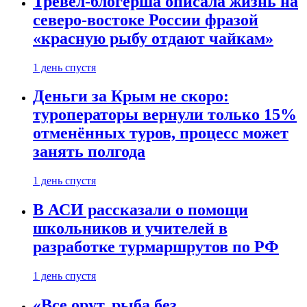
Тревел-блогерша описала жизнь на
северо-востоке России фразой
«красную рыбу отдают чайкам»
1 день спустя
Деньги за Крым не скоро:
туроператоры вернули только 15%
отменённых туров, процесс может
занять полгода
1 день спустя
В АСИ рассказали о помощи
школьников и учителей в
разработке турмаршрутов по РФ
1 день спустя
«Все орут, рыба без