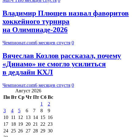
Матч ТВ
6 месяцев спустя
0
Владимир Плющев назвал фаворитов
хоккейного турнира
на Олимпиаде-2026
Чемпионат.com
6 месяцев спустя
0
Вячеслав Козлов рассказал, почему
«Динамо» не смогло усилиться
в дедлайн КХЛ
Чемпионат.com
6 месяцев спустя
0
Август 2026
Пн
Вт
Ср
Чт
Пт
Сб
Вс
1
2
3
4
5
6
7
8
9
10
11
12
13
14
15
16
17
18
19
20
21
22
23
24
25
26
27
28
29
30