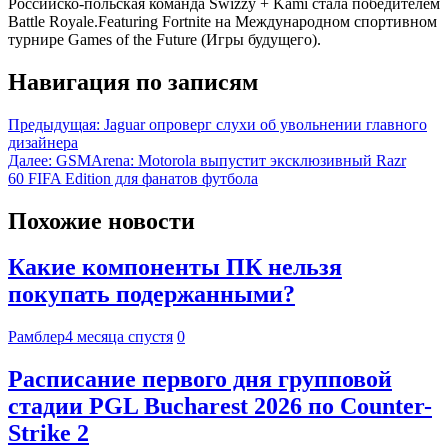
Российско-польская команда Swizzy + Kami стала победителем
Battle Royale.Featuring Fortnite на Международном спортивном
турнире Games of the Future (Игры будущего).
Навигация по записям
Предыдущая:
Jaguar опроверг слухи об увольнении главного
дизайнера
Далее:
GSMArena: Motorola выпустит эксклюзивный Razr
60 FIFA Edition для фанатов футбола
Похожие новости
Какие компоненты ПК нельзя
покупать подержанными?
Рамблер
4 месяца спустя
0
Расписание первого дня групповой
стадии PGL Bucharest 2026 по Counter-
Strike 2