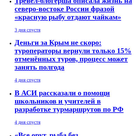
Тревел-блогерша описала жизнь на
северо-востоке России фразой
«красную рыбу отдают чайкам»
3 дня спустя
Деньги за Крым не скоро:
туроператоры вернули только 15%
отменённых туров, процесс может
занять полгода
4 дня спустя
В АСИ рассказали о помощи
школьников и учителей в
разработке турмаршрутов по РФ
4 дня спустя
«Все орут, рыба без