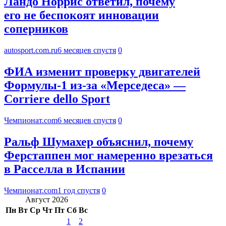
Ландо Норрис ответил, почему
его не беспокоят инновации
соперников
autosport.com.ru
6 месяцев спустя
0
ФИА изменит проверку двигателей
Формулы-1 из-за «Мерседеса» —
Corriere dello Sport
Чемпионат.com
6 месяцев спустя
0
Ральф Шумахер объяснил, почему
Ферстаппен мог намеренно врезаться
в Расселла в Испании
Чемпионат.com
1 год спустя
0
Август 2026
Пн
Вт
Ср
Чт
Пт
Сб
Вс
1
2