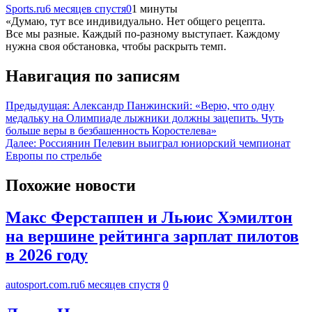
Sports.ru
6 месяцев спустя
0
1 минуты
«Думаю, тут все индивидуально. Нет общего рецепта.
Все мы разные. Каждый по-разному выступает. Каждому
нужна своя обстановка, чтобы раскрыть темп.
Навигация по записям
Предыдущая:
Александр Панжинский: «Верю, что одну
медальку на Олимпиаде лыжники должны зацепить. Чуть
больше веры в безбашенность Коростелева»
Далее:
Россиянин Пелевин выиграл юниорский чемпионат
Европы по стрельбе
Похожие новости
Макс Ферстаппен и Льюис Хэмилтон
на вершине рейтинга зарплат пилотов
в 2026 году
autosport.com.ru
6 месяцев спустя
0