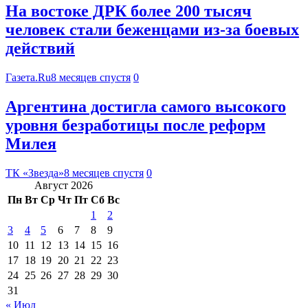
На востоке ДРК более 200 тысяч
человек стали беженцами из-за боевых
действий
Газета.Ru
8 месяцев спустя
0
Аргентина достигла самого высокого
уровня безработицы после реформ
Милея
ТК «Звезда»
8 месяцев спустя
0
Август 2026
Пн
Вт
Ср
Чт
Пт
Сб
Вс
1
2
3
4
5
6
7
8
9
10
11
12
13
14
15
16
17
18
19
20
21
22
23
24
25
26
27
28
29
30
31
« Июл