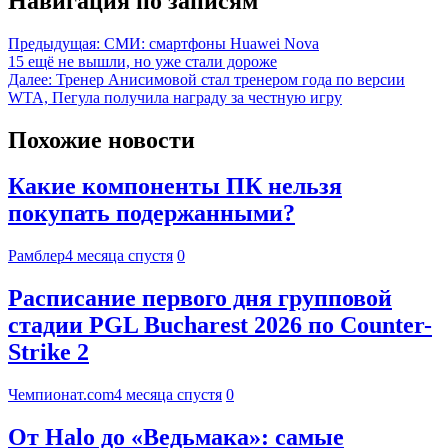
Навигация по записям
Предыдущая:
СМИ: смартфоны Huawei Nova
15 ещё не вышли, но уже стали дороже
Далее:
Тренер Анисимовой стал тренером года по версии
WTA, Пегула получила награду за честную игру
Похожие новости
Какие компоненты ПК нельзя
покупать подержанными?
Рамблер
4 месяца спустя
0
Расписание первого дня групповой
стадии PGL Bucharest 2026 по Counter-
Strike 2
Чемпионат.com
4 месяца спустя
0
От Halo до «Ведьмака»: самые