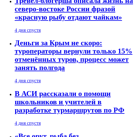
Тревел-блогерша описала жизнь на
северо-востоке России фразой
«красную рыбу отдают чайкам»
4 дня спустя
Деньги за Крым не скоро:
туроператоры вернули только 15%
отменённых туров, процесс может
занять полгода
4 дня спустя
В АСИ рассказали о помощи
школьников и учителей в
разработке турмаршрутов по РФ
4 дня спустя
«Все орут, рыба без