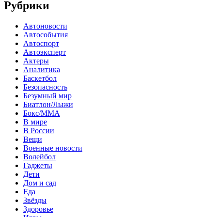
Рубрики
Автоновости
Автособытия
Автоспорт
Автоэксперт
Актеры
Аналитика
Баскетбол
Безопасность
Безумный мир
Биатлон/Лыжи
Бокс/MMA
В мире
В России
Вещи
Военные новости
Волейбол
Гаджеты
Дети
Дом и сад
Еда
Звёзды
Здоровье