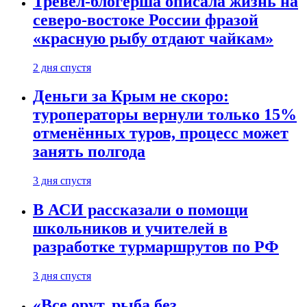
Тревел-блогерша описала жизнь на
северо-востоке России фразой
«красную рыбу отдают чайкам»
2 дня спустя
Деньги за Крым не скоро:
туроператоры вернули только 15%
отменённых туров, процесс может
занять полгода
3 дня спустя
В АСИ рассказали о помощи
школьников и учителей в
разработке турмаршрутов по РФ
3 дня спустя
«Все орут, рыба без