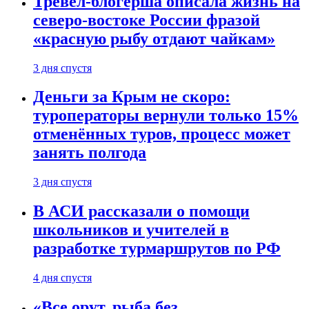
Тревел-блогерша описала жизнь на
северо-востоке России фразой
«красную рыбу отдают чайкам»
3 дня спустя
Деньги за Крым не скоро:
туроператоры вернули только 15%
отменённых туров, процесс может
занять полгода
3 дня спустя
В АСИ рассказали о помощи
школьников и учителей в
разработке турмаршрутов по РФ
4 дня спустя
«Все орут, рыба без