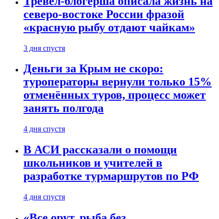
Тревел-блогерша описала жизнь на
северо-востоке России фразой
«красную рыбу отдают чайкам»
3 дня спустя
Деньги за Крым не скоро:
туроператоры вернули только 15%
отменённых туров, процесс может
занять полгода
4 дня спустя
В АСИ рассказали о помощи
школьников и учителей в
разработке турмаршрутов по РФ
4 дня спустя
«Все орут, рыба без