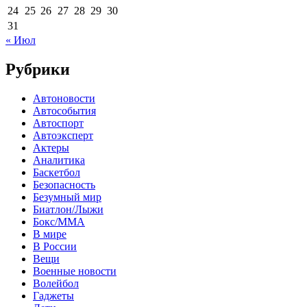
24
25
26
27
28
29
30
31
« Июл
Рубрики
Автоновости
Автособытия
Автоспорт
Автоэксперт
Актеры
Аналитика
Баскетбол
Безопасность
Безумный мир
Биатлон/Лыжи
Бокс/MMA
В мире
В России
Вещи
Военные новости
Волейбол
Гаджеты