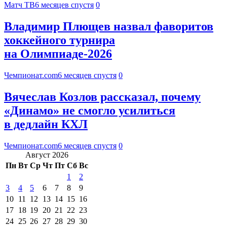
Матч ТВ
6 месяцев спустя
0
Владимир Плющев назвал фаворитов
хоккейного турнира
на Олимпиаде-2026
Чемпионат.com
6 месяцев спустя
0
Вячеслав Козлов рассказал, почему
«Динамо» не смогло усилиться
в дедлайн КХЛ
Чемпионат.com
6 месяцев спустя
0
Август 2026
Пн
Вт
Ср
Чт
Пт
Сб
Вс
1
2
3
4
5
6
7
8
9
10
11
12
13
14
15
16
17
18
19
20
21
22
23
24
25
26
27
28
29
30