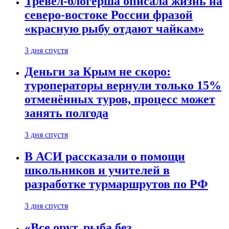
Тревел-блогерша описала жизнь на
северо-востоке России фразой
«красную рыбу отдают чайкам»
3 дня спустя
Деньги за Крым не скоро:
туроператоры вернули только 15%
отменённых туров, процесс может
занять полгода
3 дня спустя
В АСИ рассказали о помощи
школьников и учителей в
разработке турмаршрутов по РФ
3 дня спустя
«Все орут, рыба без