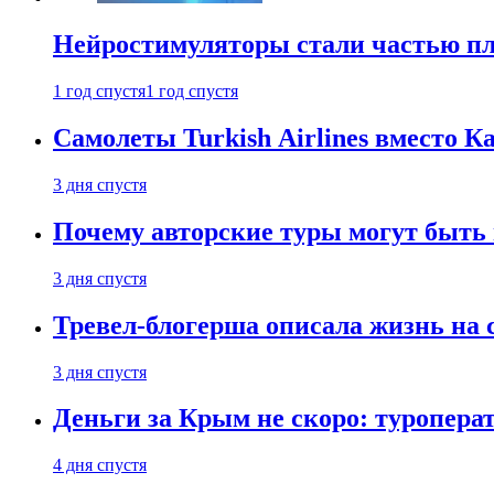
Нейростимуляторы стали частью п
1 год спустя
1 год спустя
Самолеты Turkish Airlines вместо 
3 дня спустя
Почему авторские туры могут быть
3 дня спустя
Тревел-блогерша описала жизнь на 
3 дня спустя
Деньги за Крым не скоро: туропера
4 дня спустя