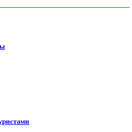
мы
уристами