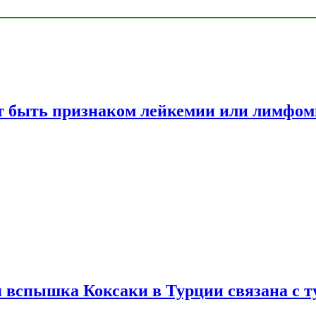
жет быть признаком лейкемии или лимфо
вспышка Коксаки в Турции связана с т