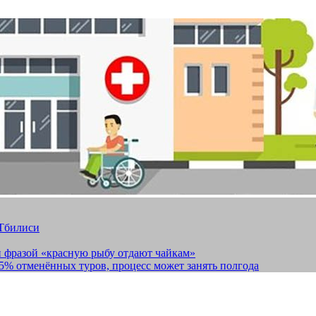
 Тбилиси
и фразой «красную рыбу отдают чайкам»
15% отменённых туров, процесс может занять полгода