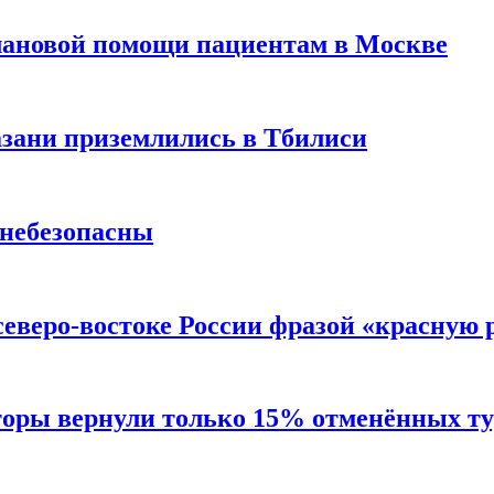
лановой помощи пациентам в Москве
Казани приземлились в Тбилиси
 небезопасны
северо-востоке России фразой «красную
торы вернули только 15% отменённых тур