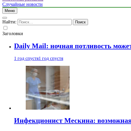
Случайные новости
Меню
Найти:
Заголовки
Daily Mail: ночная потливость мо
1 год спустя
1 год спустя
Инфекционист Мескина: возможная 