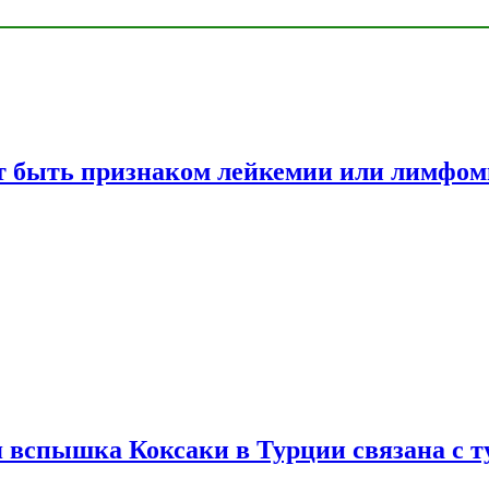
жет быть признаком лейкемии или лимфо
вспышка Коксаки в Турции связана с т