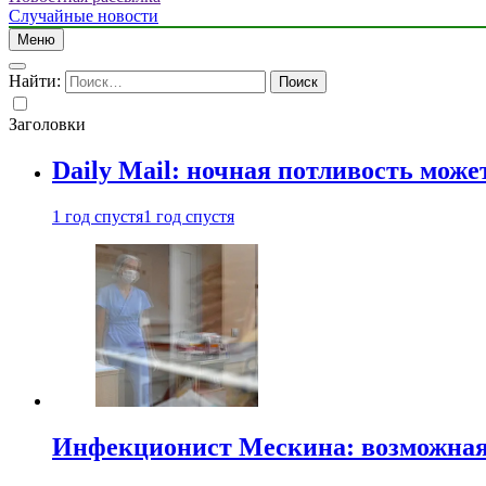
Случайные новости
Меню
Найти:
Заголовки
Daily Mail: ночная потливость мо
1 год спустя
1 год спустя
Инфекционист Мескина: возможная 