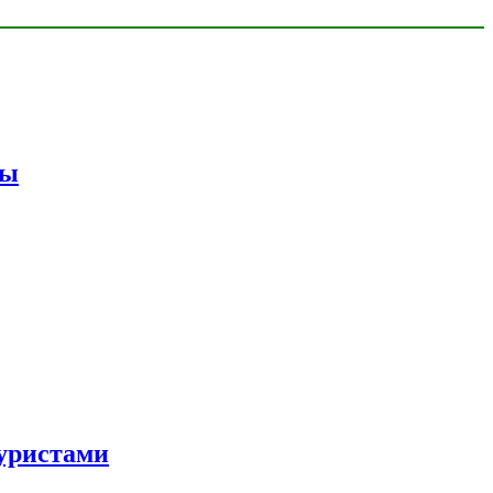
мы
уристами