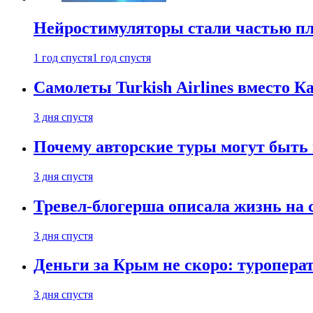
Нейростимуляторы стали частью п
1 год спустя
1 год спустя
Самолеты Turkish Airlines вместо 
3 дня спустя
Почему авторские туры могут быть
3 дня спустя
Тревел-блогерша описала жизнь на 
3 дня спустя
Деньги за Крым не скоро: туропера
3 дня спустя