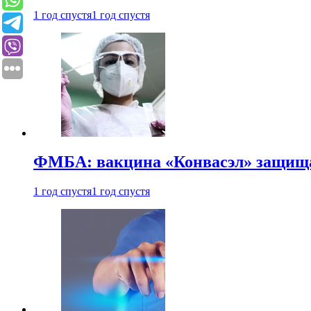
1 год спустя
1 год спустя
ФМБА: вакцина «Конвасэл» защищае
1 год спустя
1 год спустя