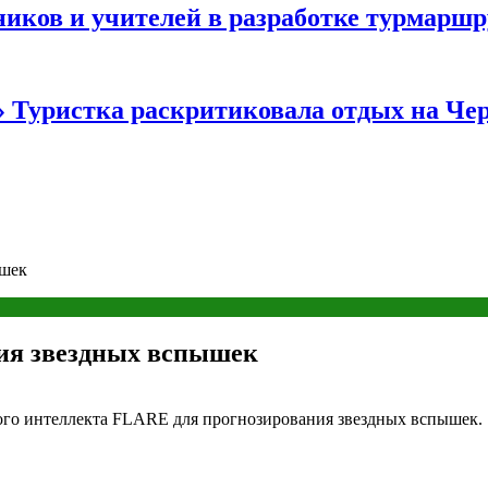
иков и учителей в разработке турмаршр
…» Туристка раскритиковала отдых на Ч
ышек
ния звездных вспышек
ого интеллекта FLARE для прогнозирования звездных вспышек.