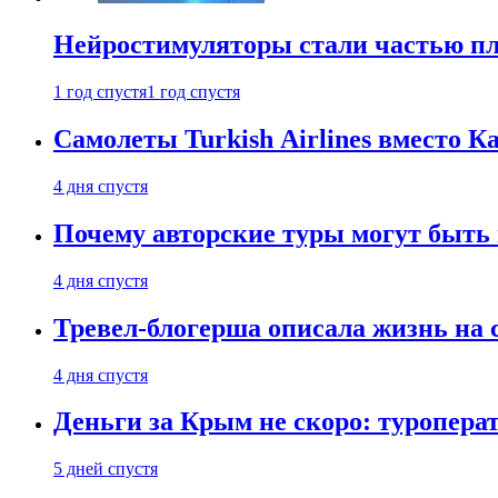
Нейростимуляторы стали частью п
1 год спустя
1 год спустя
Самолеты Turkish Airlines вместо 
4 дня спустя
Почему авторские туры могут быть
4 дня спустя
Тревел-блогерша описала жизнь на 
4 дня спустя
Деньги за Крым не скоро: туропера
5 дней спустя