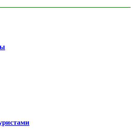
мы
уристами