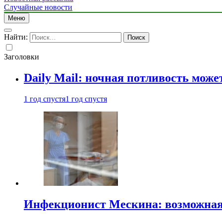
Случайные новости
Меню
Найти:
Заголовки
Daily Mail: ночная потливость мо
1 год спустя
1 год спустя
Инфекционист Мескина: возможная 