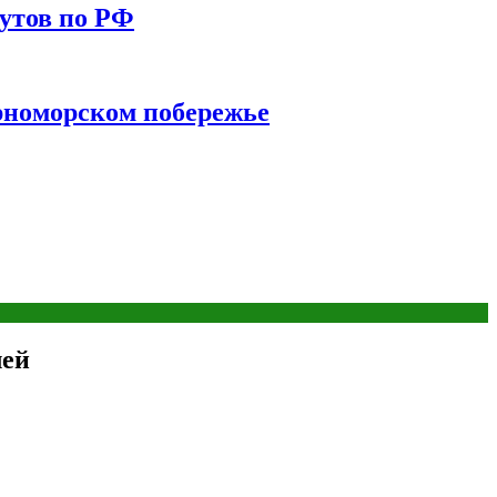
утов по РФ
ерноморском побережье
лей