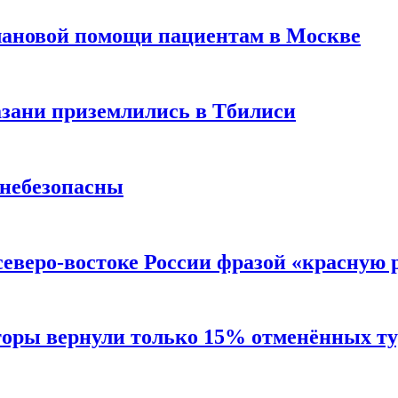
лановой помощи пациентам в Москве
Казани приземлились в Тбилиси
 небезопасны
северо-востоке России фразой «красную
торы вернули только 15% отменённых тур