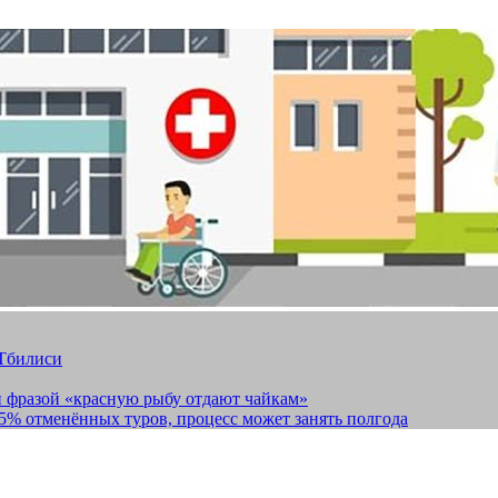
 Тбилиси
и фразой «красную рыбу отдают чайкам»
15% отменённых туров, процесс может занять полгода