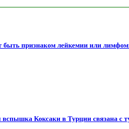
жет быть признаком лейкемии или лимфо
вспышка Коксаки в Турции связана с т