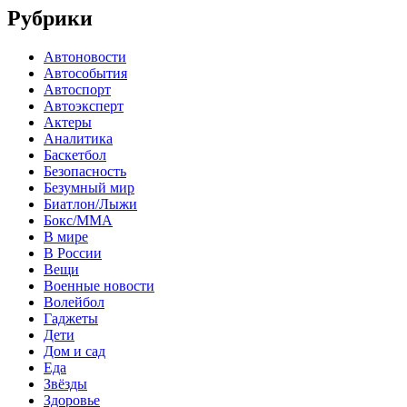
Рубрики
Автоновости
Автособытия
Автоспорт
Автоэксперт
Актеры
Аналитика
Баскетбол
Безопасность
Безумный мир
Биатлон/Лыжи
Бокс/MMA
В мире
В России
Вещи
Военные новости
Волейбол
Гаджеты
Дети
Дом и сад
Еда
Звёзды
Здоровье