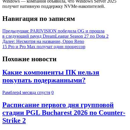
Windows — компания объявила, что Windows Server 2025
получит нативную поддержку NVMe-накопителей.
Навигация по записям
Предыдущая:
PARIVISION победила OG и прошла
в следующий раунд DreamLeague Season 27 по Dota 2
Далее:
Несмотря на название, Oppo Reno
15 Pro и Pro Max получат один процессор
Похожие новости
Какие компоненты ПК нельзя
покупать подержанными?
Рамблер
4 месяца спустя
0
Расписание первого дня групповой
стадии PGL Bucharest 2026 по Counter-
Strike 2