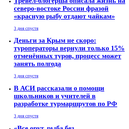
Тревел-блогерша описала жизнь на
северо-востоке России фразой
«красную рыбу отдают чайкам»
3 дня спустя
Деньги за Крым не скоро:
туроператоры вернули только 15%
отменённых туров, процесс может
занять полгода
3 дня спустя
В АСИ рассказали о помощи
школьников и учителей в
разработке турмаршрутов по РФ
3 дня спустя
«Все орут, рыба без