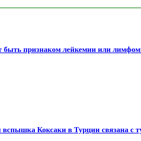
жет быть признаком лейкемии или лимфо
вспышка Коксаки в Турции связана с т