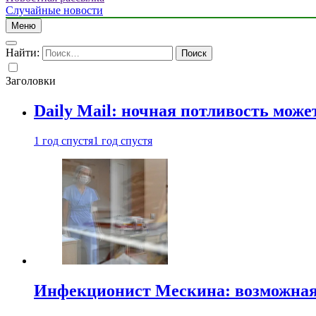
Случайные новости
Меню
Найти:
Заголовки
Daily Mail: ночная потливость мо
1 год спустя
1 год спустя
Инфекционист Мескина: возможная 