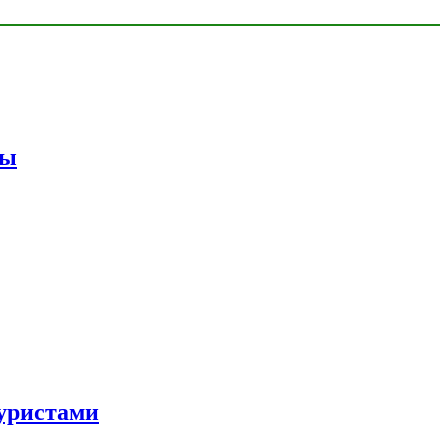
мы
уристами