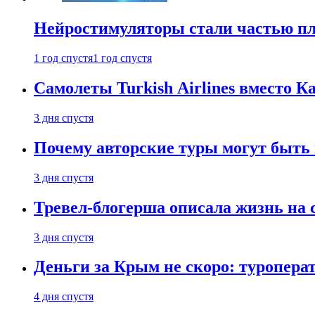
Нейростимуляторы стали частью п
1 год спустя
1 год спустя
Самолеты Turkish Airlines вместо 
3 дня спустя
Почему авторские туры могут быть
3 дня спустя
Тревел-блогерша описала жизнь на 
3 дня спустя
Деньги за Крым не скоро: туропера
4 дня спустя