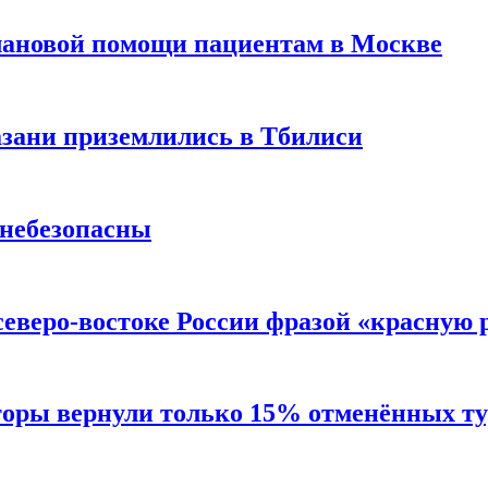
лановой помощи пациентам в Москве
Казани приземлились в Тбилиси
 небезопасны
северо-востоке России фразой «красную
торы вернули только 15% отменённых тур