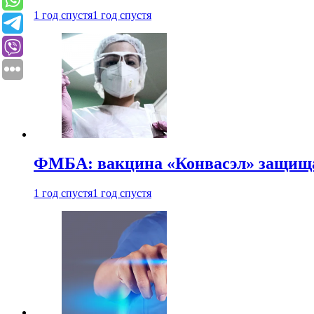
1 год спустя
1 год спустя
ФМБА: вакцина «Конвасэл» защищае
1 год спустя
1 год спустя