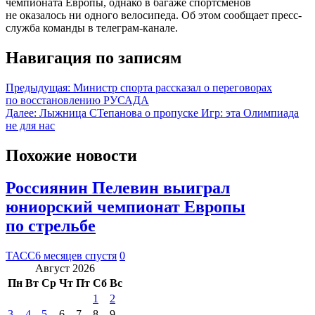
чемпионата Европы, однако в багаже спортсменов
не оказалось ни одного велосипеда. Об этом сообщает пресс-
служба команды в телеграм-канале.
Навигация по записям
Предыдущая:
Министр спорта рассказал о переговорах
по восстановлению РУСАДА
Далее:
Лыжница СТепанова о пропуске Игр: эта Олимпиада
не для нас
Похожие новости
Россиянин Пелевин выиграл
юниорский чемпионат Европы
по стрельбе
ТАСС
6 месяцев спустя
0
Август 2026
Пн
Вт
Ср
Чт
Пт
Сб
Вс
1
2
3
4
5
6
7
8
9