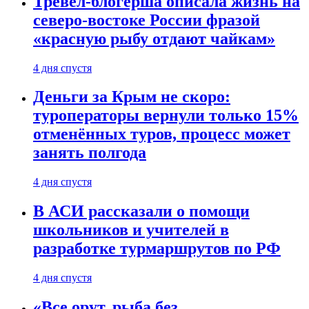
Тревел-блогерша описала жизнь на
северо-востоке России фразой
«красную рыбу отдают чайкам»
4 дня спустя
Деньги за Крым не скоро:
туроператоры вернули только 15%
отменённых туров, процесс может
занять полгода
4 дня спустя
В АСИ рассказали о помощи
школьников и учителей в
разработке турмаршрутов по РФ
4 дня спустя
«Все орут, рыба без