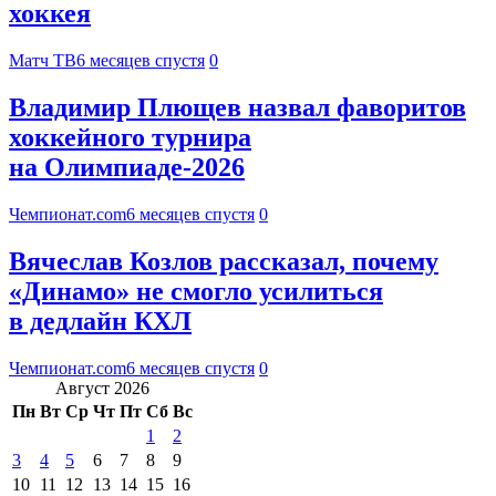
хоккея
Матч ТВ
6 месяцев спустя
0
Владимир Плющев назвал фаворитов
хоккейного турнира
на Олимпиаде-2026
Чемпионат.com
6 месяцев спустя
0
Вячеслав Козлов рассказал, почему
«Динамо» не смогло усилиться
в дедлайн КХЛ
Чемпионат.com
6 месяцев спустя
0
Август 2026
Пн
Вт
Ср
Чт
Пт
Сб
Вс
1
2
3
4
5
6
7
8
9
10
11
12
13
14
15
16