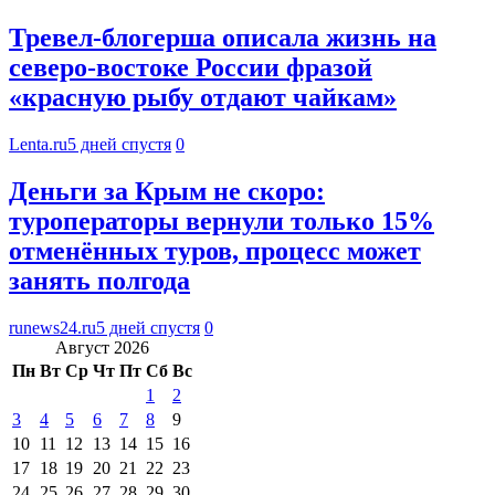
Тревел-блогерша описала жизнь на
северо-востоке России фразой
«красную рыбу отдают чайкам»
Lenta.ru
5 дней спустя
0
Деньги за Крым не скоро:
туроператоры вернули только 15%
отменённых туров, процесс может
занять полгода
runews24.ru
5 дней спустя
0
Август 2026
Пн
Вт
Ср
Чт
Пт
Сб
Вс
1
2
3
4
5
6
7
8
9
10
11
12
13
14
15
16
17
18
19
20
21
22
23
24
25
26
27
28
29
30