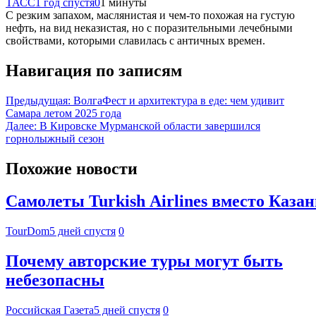
ТАСС
1 год спустя
0
1 минуты
С резким запахом, маслянистая и чем-то похожая на густую
нефть, на вид неказистая, но с поразительными лечебными
свойствами, которыми славилась с античных времен.
Навигация по записям
Предыдущая:
ВолгаФест и архитектура в еде: чем удивит
Самара летом 2025 года
Далее:
В Кировске Мурманской области завершился
горнолыжный сезон
Похожие новости
Самолеты Turkish Airlines вместо Каза
TourDom
5 дней спустя
0
Почему авторские туры могут быть
небезопасны
Российская Газета
5 дней спустя
0