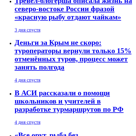
Тревел-блогерша описала жизнь на
северо-востоке России фразой
«красную рыбу отдают чайкам»
3 дня спустя
Деньги за Крым не скоро:
туроператоры вернули только 15%
отменённых туров, процесс может
занять полгода
4 дня спустя
В АСИ рассказали о помощи
школьников и учителей в
разработке турмаршрутов по РФ
4 дня спустя
«Все орут, рыба без