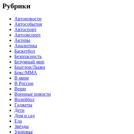
Рубрики
Автоновости
Автособытия
Автоспорт
Автоэксперт
Актеры
Аналитика
Баскетбол
Безопасность
Безумный мир
Биатлон/Лыжи
Бокс/MMA
В мире
В России
Вещи
Военные новости
Волейбол
Гаджеты
Дети
Дом и сад
Еда
Звёзды
Здоровье