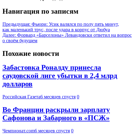
Навигация по записям
Предыдущая:
Фьюри: Усик валялся по полу пять минут,
как маленький трус, после удара в корпус от Дюбуа
Далее:
Форвард «Барселоны» Левандовски ответил на вопрос
о своём будущем
Похожие новости
Забастовка Роналду принесла
саудовской лиге убытки в 2,4 млрд
долларов
Российская Газета
6 месяцев спустя
0
Во Франции раскрыли зарплату
Сафонова и Забарного в «ПСЖ»
Чемпионат.com
6 месяцев спустя
0