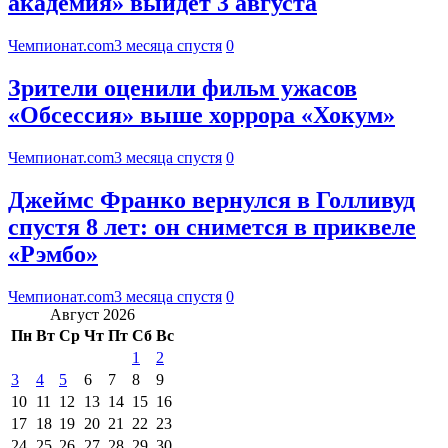
академия» выйдет 3 августа
Чемпионат.com
3 месяца спустя
0
Зрители оценили фильм ужасов
«Обсессия» выше хоррора «Хокум»
Чемпионат.com
3 месяца спустя
0
Джеймс Франко вернулся в Голливуд
спустя 8 лет: он снимется в приквеле
«Рэмбо»
Чемпионат.com
3 месяца спустя
0
Август 2026
Пн
Вт
Ср
Чт
Пт
Сб
Вс
1
2
3
4
5
6
7
8
9
10
11
12
13
14
15
16
17
18
19
20
21
22
23
24
25
26
27
28
29
30