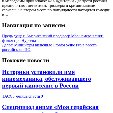
и мелодрамы привлекают 42% аудитории Две трети россиян
предпочитают детективы, триллеры и криминальные
сериалы, на втором месте по популярности находятся комедии
и…
Навигация по записям
Предыдущая:
Американский продюсер Мао намерен снять
фильм про Нуреева
Далее:
Минцифры включило Frontol Selfie Pro в реестр
российского ПО
Похожие новости
Историки установили имя
киномеханика, обслуживавшего
первый киносеанс в России
ТАСС
3 месяца спустя
0
Спецэпизод аниме «Моя геройская