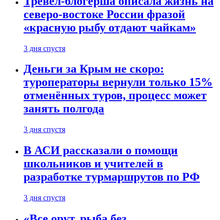
Тревел-блогерша описала жизнь на
северо-востоке России фразой
«красную рыбу отдают чайкам»
3 дня спустя
Деньги за Крым не скоро:
туроператоры вернули только 15%
отменённых туров, процесс может
занять полгода
3 дня спустя
В АСИ рассказали о помощи
школьников и учителей в
разработке турмаршрутов по РФ
3 дня спустя
«Все орут, рыба без