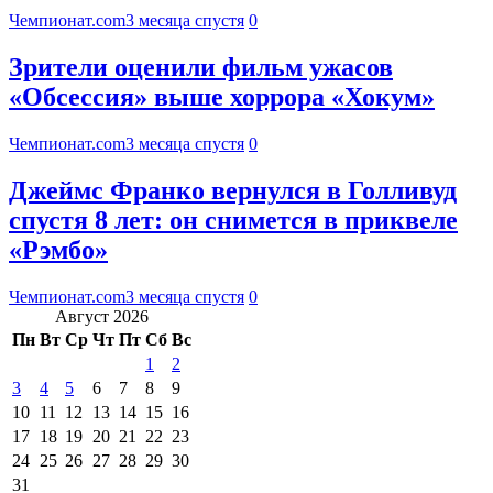
Чемпионат.com
3 месяца спустя
0
Зрители оценили фильм ужасов
«Обсессия» выше хоррора «Хокум»
Чемпионат.com
3 месяца спустя
0
Джеймс Франко вернулся в Голливуд
спустя 8 лет: он снимется в приквеле
«Рэмбо»
Чемпионат.com
3 месяца спустя
0
Август 2026
Пн
Вт
Ср
Чт
Пт
Сб
Вс
1
2
3
4
5
6
7
8
9
10
11
12
13
14
15
16
17
18
19
20
21
22
23
24
25
26
27
28
29
30
31