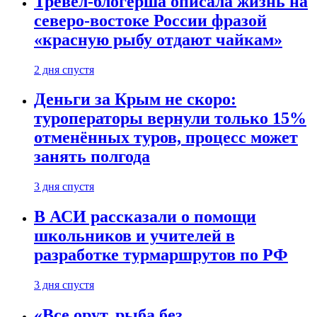
Тревел-блогерша описала жизнь на
северо-востоке России фразой
«красную рыбу отдают чайкам»
2 дня спустя
Деньги за Крым не скоро:
туроператоры вернули только 15%
отменённых туров, процесс может
занять полгода
3 дня спустя
В АСИ рассказали о помощи
школьников и учителей в
разработке турмаршрутов по РФ
3 дня спустя
«Все орут, рыба без