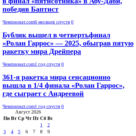
в финал «пятисотника» в Абу-Даби,
победив Баптист
Чемпионат.com
6 месяцев спустя
0
Бублик вышел в четвертьфинал
«Ролан Гаррос» — 2025, обыграв пятую
ракетку мира Дрейпера
Чемпионат.com
1 год спустя
0
361-я ракетка мира сенсационно
вышла в 1/4 финала «Ролан Гаррос»,
где сыграет с Андреевой
Чемпионат.com
1 год спустя
0
Август 2026
Пн
Вт
Ср
Чт
Пт
Сб
Вс
1
2
3
4
5
6
7
8
9