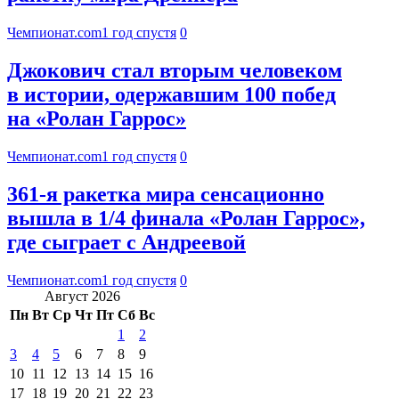
Чемпионат.com
1 год спустя
0
Джокович стал вторым человеком
в истории, одержавшим 100 побед
на «Ролан Гаррос»
Чемпионат.com
1 год спустя
0
361-я ракетка мира сенсационно
вышла в 1/4 финала «Ролан Гаррос»,
где сыграет с Андреевой
Чемпионат.com
1 год спустя
0
Август 2026
Пн
Вт
Ср
Чт
Пт
Сб
Вс
1
2
3
4
5
6
7
8
9
10
11
12
13
14
15
16
17
18
19
20
21
22
23