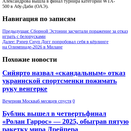
Александрова вышла в финал турнира категории WTA-
500 в Абу-Даби (ОАЭ).
Навигация по записям
Предыдущая:
Сборной Эстонии засчитали поражение за отказ
играть с белорусками
Далее:
Рэпер Снуп Догг попробовал себя в кёрлинге
на Олимпиаде-2026 в Милане
Похожие новости
Сийярто назвал «скандальным» отказ
украинской спортсменки пожимать
руку венгерке
Вечерняя Москва
6 месяцев спустя
0
Бублик вышел в четвертьфинал
«Ролан Гаррос» — 2025, обыграв пятую
ракетку мира Дрейпера