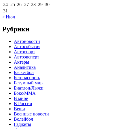
24
25
26
27
28
29
30
31
« Июл
Рубрики
Автоновости
Автособытия
Автоспорт
Автоэксперт
Актеры
Аналитика
Баскетбол
Безопасность
Безумный мир
Биатлон/Лыжи
Бокс/MMA
В мире
В России
Вещи
Военные новости
Волейбол
Гаджеты