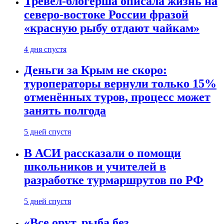
Тревел-блогерша описала жизнь на
северо-востоке России фразой
«красную рыбу отдают чайкам»
4 дня спустя
Деньги за Крым не скоро:
туроператоры вернули только 15%
отменённых туров, процесс может
занять полгода
5 дней спустя
В АСИ рассказали о помощи
школьников и учителей в
разработке турмаршрутов по РФ
5 дней спустя
«Все орут, рыба без