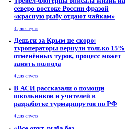
Тревел-блогерша описала жизнь на
северо-востоке России фразой
«красную рыбу отдают чайкам»
3 дня спустя
Деньги за Крым не скоро:
туроператоры вернули только 15%
отменённых туров, процесс может
занять полгода
4 дня спустя
В АСИ рассказали о помощи
школьников и учителей в
разработке турмаршрутов по РФ
4 дня спустя
«Все орут, рыба без