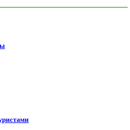
мы
уристами