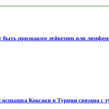
жет быть признаком лейкемии или лимфо
вспышка Коксаки в Турции связана с т