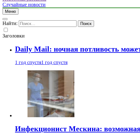
Случайные новости
Меню
Найти:
Заголовки
Daily Mail: ночная потливость мо
1 год спустя
1 год спустя
Инфекционист Мескина: возможная 