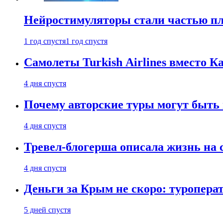
Нейростимуляторы стали частью п
1 год спустя
1 год спустя
Самолеты Turkish Airlines вместо 
4 дня спустя
Почему авторские туры могут быть
4 дня спустя
Тревел-блогерша описала жизнь на 
4 дня спустя
Деньги за Крым не скоро: туропера
5 дней спустя