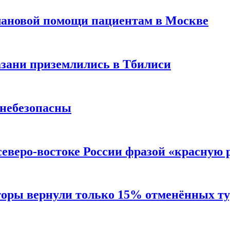
лановой помощи пациентам в Москве
Казани приземлились в Тбилиси
 небезопасны
северо-востоке России фразой «красную
торы вернули только 15% отменённых тур