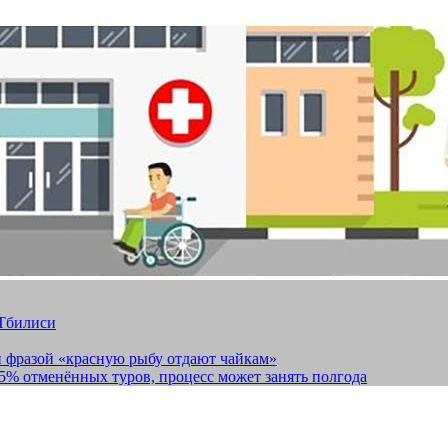
 Тбилиси
и фразой «красную рыбу отдают чайкам»
15% отменённых туров, процесс может занять полгода