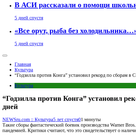
В АСИ рассказали о помощи школьн
5 дней спустя
«Все орут, рыба без холодильника
5 дней спустя
Главная
Культура
“Годзилла против Конга” установил рекорд по сборам в С
Культура
“Годзилла против Конга” установил рек
дней
NEWSru.com :: Культура
5 лет спустя
0
1 минуты
Такие сборы фантастический боевик производства Warner Bros. 
пандемией. Критики считают, что это свидетельствует о налич