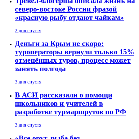
Тревел-блогерша описала жизнь на
северо-востоке России фразой
«красную рыбу отдают чайкам»
2 дня спустя
Деньги за Крым не скоро:
туроператоры вернули только 15%
отменённых туров, процесс может
занять полгода
3 дня спустя
В АСИ рассказали о помощи
школьников и учителей в
разработке турмаршрутов по РФ
3 дня спустя
«Все орут, рыба без