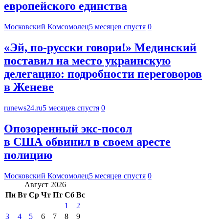
европейского единства
Московский Комсомолец
5 месяцев спустя
0
«Эй, по-русски говори!» Мединский
поставил на место украинскую
делегацию: подробности переговоров
в Женеве
runews24.ru
5 месяцев спустя
0
Опозоренный экс-посол
в США обвинил в своем аресте
полицию
Московский Комсомолец
5 месяцев спустя
0
Август 2026
Пн
Вт
Ср
Чт
Пт
Сб
Вс
1
2
3
4
5
6
7
8
9