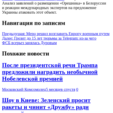
Анализ заявлений о размещении «Орешника» в Белоруссии
и реакции международных экспертов на предложение
Украины атаковать этот объект.
Навигация по записям
Предыдущая:
Мерц решил возглавить Европу военным путем
Далее:
Грозит до 15 лет тюрьмы за Telegram: из-за чего
ФСБ всерьез занялась Дуровым
Похожие новости
После президентской речи Трампа
предложили наградить необычной
Нобелевской премией
Московский Комсомолец
5 месяцев спустя
0
Шоу в Киеве: Зеленский просит
ракеты и чинит «Дружбу» ради