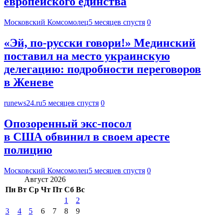
европейского единства
Московский Комсомолец
5 месяцев спустя
0
«Эй, по-русски говори!» Мединский
поставил на место украинскую
делегацию: подробности переговоров
в Женеве
runews24.ru
5 месяцев спустя
0
Опозоренный экс-посол
в США обвинил в своем аресте
полицию
Московский Комсомолец
5 месяцев спустя
0
Август 2026
Пн
Вт
Ср
Чт
Пт
Сб
Вс
1
2
3
4
5
6
7
8
9