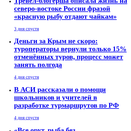
Тревел-блогерша описала жизнь на
северо-востоке России фразой
«красную рыбу отдают чайкам»
3 дня спустя
Деньги за Крым не скоро:
туроператоры вернули только 15%
отменённых туров, процесс может
занять полгода
4 дня спустя
В АСИ рассказали о помощи
школьников и учителей в
разработке турмаршрутов по РФ
4 дня спустя
«Все орут, рыба без